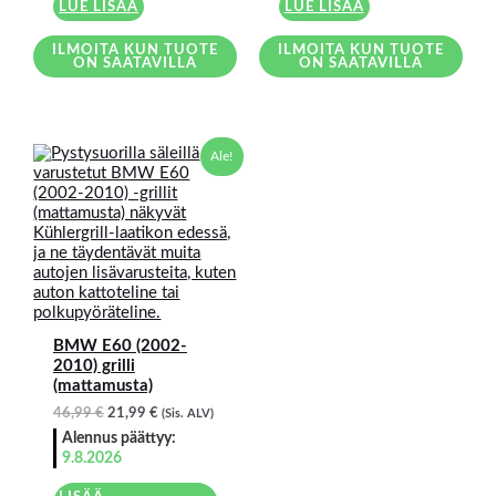
LUE LISÄÄ
LUE LISÄÄ
ILMOITA KUN TUOTE
ILMOITA KUN TUOTE
ON SAATAVILLA
ON SAATAVILLA
Alkuperäinen
Nykyinen
Ale!
hinta
hinta
oli:
on:
46,99 €.
21,99 €.
BMW E60 (2002-
2010) grilli
(mattamusta)
46,99
€
21,99
€
(Sis. ALV)
Alennus päättyy:
9.8.2026