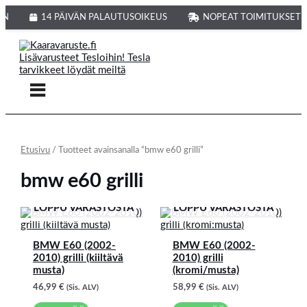
Siirry
sisältöön
N
14 PÄIVÄN PALAUTUSOIKEUS
NOPEAT TOIMITUKSET A
Etusivu
/ Tuotteet avainsanalla “bmw e60 grilli”
bmw e60 grilli
LOPPU VARASTOSTA
LOPPU VARASTOSTA
BMW E60 (2002-
BMW E60 (2002-
2010) grilli (kiiltävä
2010) grilli
musta)
(kromi/musta)
46,99
€
58,99
€
(Sis. ALV)
(Sis. ALV)