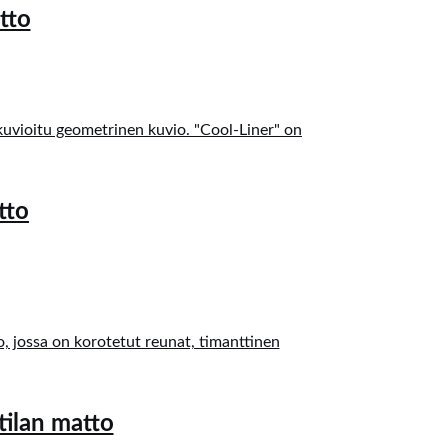
tto
tto
ilan matto