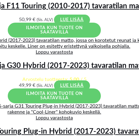
 F11 Touring (2010-2017) tavaratilan ma
50,99
€
(Sis. ALV)
LUE LISÄÄ
ILMOITA KUN TUOTE ON
SAATAVILLA
Loppu varastosta
a G30 Hybrid (2017-2023) tavaratilan ma
Arvostelu tuotteesta:
5.00
/ 5
49,99
€
(Sis. ALV)
LUE LISÄÄ
ILMOITA KUN TUOTE ON
SAATAVILLA
Loppu varastosta
uring Plug-in Hybrid (2017-2023) tavarat