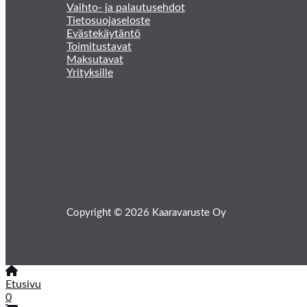
Vaihto- ja palautusehdot
Tietosuojaseloste
Evästekäytäntö
Toimitustavat
Maksutavat
Yrityksille
Copyright © 2026 Kaaravaruste Oy
Etusivu
0