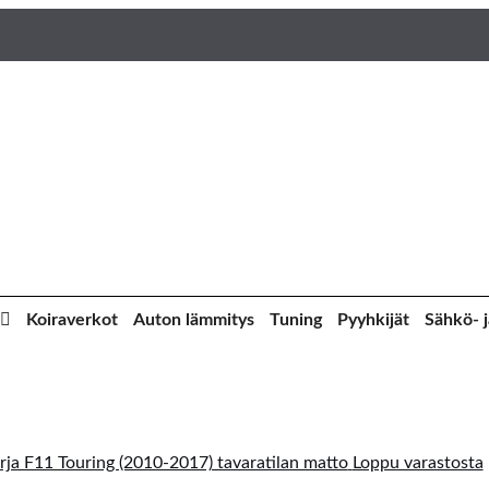
Koiraverkot
Auton lämmitys
Tuning
Pyyhkijät
Sähkö- j
Loppu varastosta