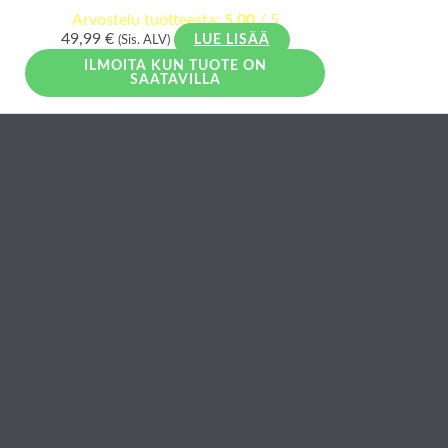
Arvostelu tuotteesta:
5.00
/ 5
49,99
€
(Sis. ALV)
LUE LISÄÄ
ILMOITA KUN TUOTE ON
SAATAVILLA