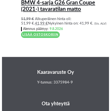
BMW 4-sarja G26 Gran Coupe
(2021-) tavaratilan matto
51,99
€
Alkuperäinen hinta oli:
51,99 €.
41,99
€
Nykyinen hinta on: 41,99 €.
(Sis. ALV)
Alennus päättyy:
9.8.2026
LISÄÄ OSTOSKORIIN
Kaaravaruste Oy
Y-tunnus: 3375984-9
Ota yhteyttä