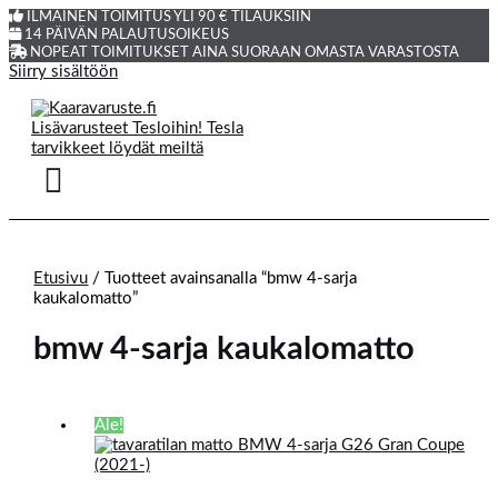
ILMAINEN TOIMITUS YLI 90 € TILAUKSIIN
14 PÄIVÄN PALAUTUSOIKEUS
NOPEAT TOIMITUKSET AINA SUORAAN OMASTA VARASTOSTA
Siirry sisältöön
Etusivu
/ Tuotteet avainsanalla “bmw 4-sarja
kaukalomatto”
bmw 4-sarja kaukalomatto
Ale!