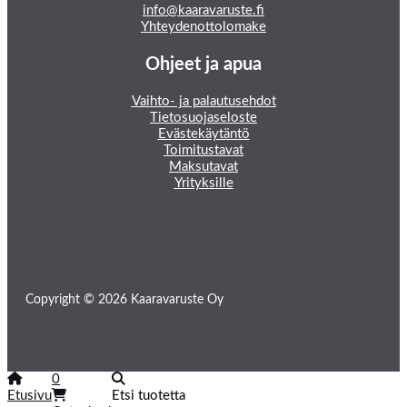
info@kaaravaruste.fi
Yhteydenottolomake
Ohjeet ja apua
Vaihto- ja palautusehdot
Tietosuojaseloste
Evästekäytäntö
Toimitustavat
Maksutavat
Yrityksille
Copyright © 2026 Kaaravaruste Oy
0
Etusivu
Etsi tuotetta