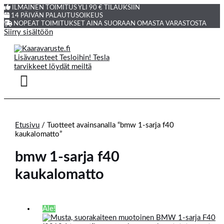
ILMAINEN TOIMITUS YLI 90 € TILAUKSIIN
14 PÄIVÄN PALAUTUSOIKEUS
NOPEAT TOIMITUKSET AINA SUORAAN OMASTA VARASTOSTA
Siirry sisältöön
Etusivu
/ Tuotteet avainsanalla “bmw 1-sarja f40
kaukalomatto”
bmw 1-sarja f40
kaukalomatto
Ale!