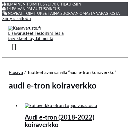
ILMAINEN TOIMITUS YLI 90 € TILAUKSIIN
14 PÄIVÄN PALAUTUSOIKEUS
NOPEAT TOIMITUKSET AINA SUORAAN OMASTA VARASTOSTA
Siirry sisältöön
Etusivu
/ Tuotteet avainsanalla “audi e-tron koiraverkko”
audi e-tron koiraverkko
Loppu varastosta
Audi e-tron (2018-2022)
koiraverkko