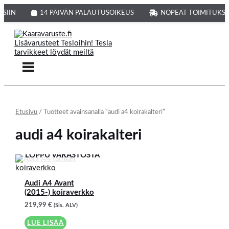
Siirry
sisältöön
KSIIN
14 PÄIVÄN PALAUTUSOIKEUS
NOPEAT TOIMITUKSE
Etusivu
/ Tuotteet avainsanalla “audi a4 koirakalteri”
audi a4 koirakalteri
LOPPU VARASTOSTA
Audi A4 Avant
(2015-) koiraverkko
219,99
€
(Sis. ALV)
LUE LISÄÄ