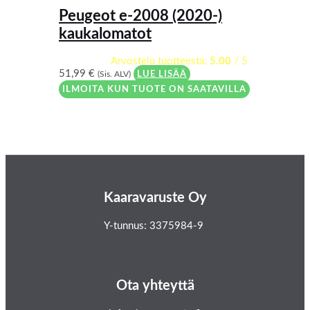
Peugeot e-2008 (2020-)
kaukalomatot
Arvostelu tuotteesta:
5.00
/ 5
51,99
€
(Sis. ALV)
LUE LISÄÄ
ILMOITA KUN TUOTE ON SAATAVILLA
Kaaravaruste Oy
Y-tunnus: 3375984-9
Ota yhteyttä