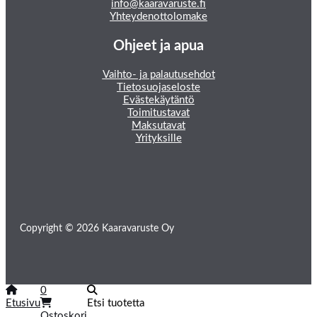
info@kaaravaruste.fi
Yhteydenottolomake
Ohjeet ja apua
Vaihto- ja palautusehdot
Tietosuojaseloste
Evästekäytäntö
Toimitustavat
Maksutavat
Yrityksille
Copyright © 2026 Kaaravaruste Oy
0
Etusivu
Etsi tuotetta
Ostoskori