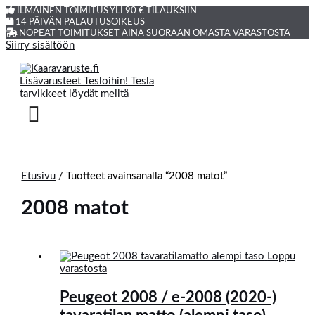
ILMAINEN TOIMITUS YLI 90 € TILAUKSIIN
14 PÄIVÄN PALAUTUSOIKEUS
NOPEAT TOIMITUKSET AINA SUORAAN OMASTA VARASTOSTA
Siirry sisältöön
Etusivu
/ Tuotteet avainsanalla “2008 matot”
2008 matot
Loppu
varastosta
Peugeot 2008 / e-2008 (2020-)