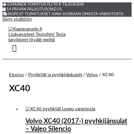
ILMAINEN TOIMITUS YLI 90 € TILAUKSIIN
14 PÄIVÄN PALAUTUSOIKEUS
NOPEAT TOIMITUKSET AINA SUORAAN OMASTA VARASTOSTA
Siirry sisältöön
Etusivu
/
Pyyhkijät ja pyyhkijänkumit
/
Volvo
/ XC40
XC40
Loppu varastosta
Volvo XC40 (2017-) pyyhkijänsulat
– Valeo Silencio