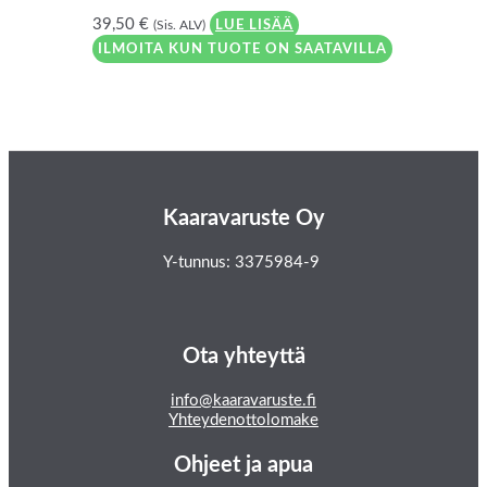
39,50
€
(Sis. ALV)
LUE LISÄÄ
ILMOITA KUN TUOTE ON SAATAVILLA
Kaaravaruste Oy
Y-tunnus: 3375984-9
Ota yhteyttä
info@kaaravaruste.fi
Yhteydenottolomake
Ohjeet ja apua