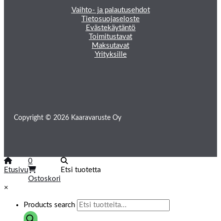
Vaihto- ja palautusehdot
Tietosuojaseloste
Evästekäytäntö
Toimitustavat
Maksutavat
Yrityksille
Copyright © 2026 Kaaravaruste Oy
0
Etusivu
Etsi tuotetta
Ostoskori
×
Products search