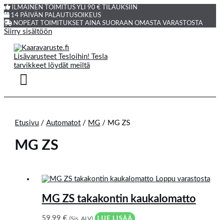
ILMAINEN TOIMITUS YLI 90 € TILAUKSIIN
14 PÄIVÄN PALAUTUSOIKEUS
NOPEAT TOIMITUKSET AINA SUORAAN OMASTA VARASTOSTA
Siirry sisältöön
Etusivu
/
Automatot
/
MG
/ MG ZS
MG ZS
Loppu varastosta
MG ZS takakontin kaukalomatto
59,99
€
(Sis. ALV)
LUE LISÄÄ