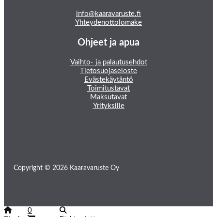
info@kaaravaruste.fi
Yhteydenottolomake
Ohjeet ja apua
Vaihto- ja palautusehdot
Tietosuojaseloste
Evästekäytäntö
Toimitustavat
Maksutavat
Yrityksille
Copyright © 2026 Kaaravaruste Oy
0