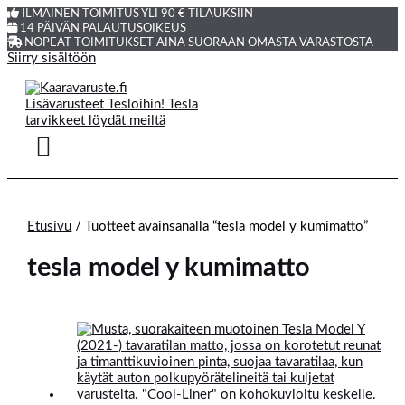
ILMAINEN TOIMITUS YLI 90 € TILAUKSIIN
14 PÄIVÄN PALAUTUSOIKEUS
NOPEAT TOIMITUKSET AINA SUORAAN OMASTA VARASTOSTA
Siirry sisältöön
Etusivu
/ Tuotteet avainsanalla “tesla model y kumimatto”
tesla model y kumimatto