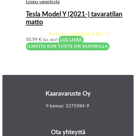
Loppu varastosta
Tesla Model Y (2021-) tavaratilan
matto
Arvostelu tuotteesta:
4.50
/ 5
50,99
€
(Sis. ALV)
LUE LISÄÄ
ILMOITA KUN TUOTE ON SAATAVILLA
Kaaravaruste Oy
Y-tunnus: 3375984-9
Ota yhteyttä