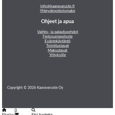
info@kaaravaruste.fi
Yhteydenottolomake
Ohjeet ja apua
Vaihto- ja palautusehdot
Tietosuojaseloste
Evästekäytäntö
Toimitustavat
Maksutavat
Yrityksille
Copyright © 2026 Kaaravaruste Oy
0
Etusivu
Etsi tuotetta