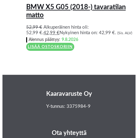
BMW X5 G05 (2018-) tavaratilan
matto
52,99
€
Alkuperäinen hinta oli:
52,99 €.
42,99
€
Nykyinen hinta on: 42,99 €.
(Sis. ALV)
Alennus päättyy:
9.8.2026
LISÄÄ OSTOSKORIIN
Kaaravaruste Oy
Y-tunnus: 3375984-9
Ota yhteyttä