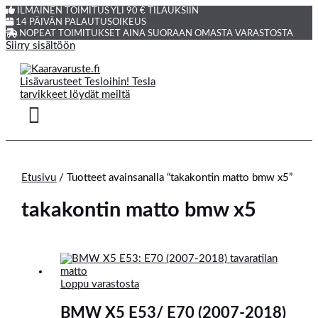
ILMAINEN TOIMITUS YLI 90 € TILAUKSIIN
14 PÄIVÄN PALAUTUSOIKEUS
NOPEAT TOIMITUKSET AINA SUORAAN OMASTA VARASTOSTA
Siirry sisältöön
Etusivu
/ Tuotteet avainsanalla “takakontin matto bmw x5”
takakontin matto bmw x5
Loppu varastosta
BMW X5 E53/ E70 (2007-2018)