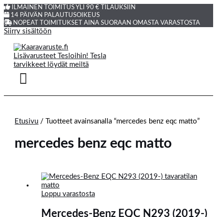
ILMAINEN TOIMITUS YLI 90 € TILAUKSIIN
14 PÄIVÄN PALAUTUSOIKEUS
NOPEAT TOIMITUKSET AINA SUORAAN OMASTA VARASTOSTA
Siirry sisältöön
Etusivu
/ Tuotteet avainsanalla “mercedes benz eqc matto”
mercedes benz eqc matto
Loppu varastosta
Mercedes-Benz EQC N293 (2019-)