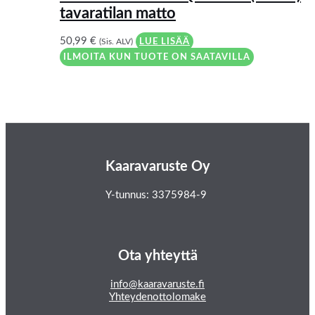
tavaratilan matto
50,99
€
(Sis. ALV)
LUE LISÄÄ
ILMOITA KUN TUOTE ON SAATAVILLA
Kaaravaruste Oy
Y-tunnus: 3375984-9
Ota yhteyttä
info@kaaravaruste.fi
Yhteydenottolomake