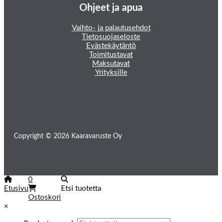
Ohjeet ja apua
Vaihto- ja palautusehdot
Tietosuojaseloste
Evästekäytäntö
Toimitustavat
Maksutavat
Yrityksille
Copyright © 2026 Kaaravaruste Oy
0
Etusivu
Etsi tuotetta
Ostoskori
×