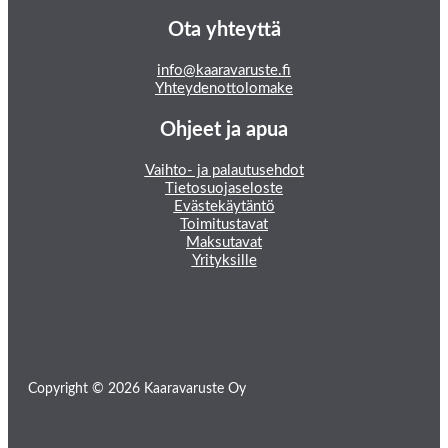
Ota yhteyttä
info@kaaravaruste.fi
Yhteydenottolomake
Ohjeet ja apua
Vaihto- ja palautusehdot
Tietosuojaseloste
Evästekäytäntö
Toimitustavat
Maksutavat
Yrityksille
Copyright © 2026 Kaaravaruste Oy