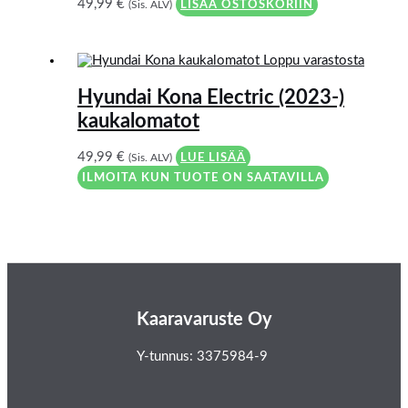
49,99
€
(Sis. ALV)
LISÄÄ OSTOSKORIIN
Loppu varastosta
Hyundai Kona Electric (2023-)
kaukalomatot
49,99
€
(Sis. ALV)
LUE LISÄÄ
ILMOITA KUN TUOTE ON SAATAVILLA
Kaaravaruste Oy
Y-tunnus: 3375984-9