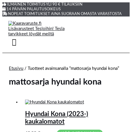
Siirry
Products
ILMAINEN TOIMITUS YLI 90 € TILAUKSIIN
sisältöön
search
14 PÄIVÄN PALAUTUSOIKEUS
NOPEAT TOIMITUKSET AINA SUORAAN OMASTA VARASTOSTA
Etusivu
/ Tuotteet avainsanalla “mattosarja hyundai kona”
mattosarja hyundai kona
Hyundai Kona (2023-)
kaukalomatot