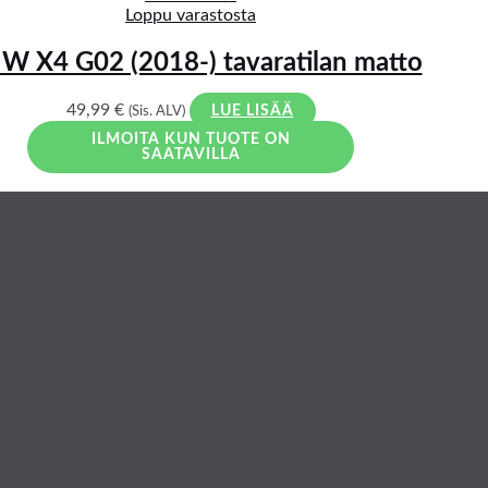
Loppu varastosta
 X4 G02 (2018-) tavaratilan matto
49,99
€
(Sis. ALV)
LUE LISÄÄ
ILMOITA KUN TUOTE ON
SAATAVILLA