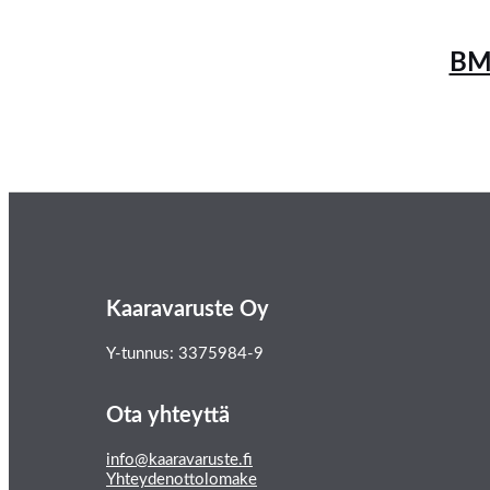
BMW
Kaaravaruste Oy
Y-tunnus: 3375984-9
Ota yhteyttä
info@kaaravaruste.fi
Yhteydenottolomake