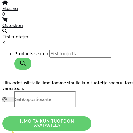
Etusivu
0
Ostoskori
Etsi tuotetta
×
Products search
Liity odotuslistalle
Ilmoitamme sinulle kun tuotetta saapuu taa
varastoon.
ILMOITA KUN TUOTE ON
SAATAVILLA