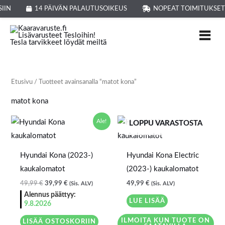
Siirry
IIN
14 PÄIVÄN PALAUTUSOIKEUS
NOPEAT TOIMITUKSET
sisältöön
Etusivu
/ Tuotteet avainsanalla “matot kona”
matot kona
Alkuperäinen
Nykyinen
Ale!
LOPPU VARASTOSTA
hinta
hinta
oli:
on:
49,99 €.
39,99 €.
Hyundai Kona (2023-)
Hyundai Kona Electric
kaukalomatot
(2023-) kaukalomatot
49,99
€
39,99
€
49,99
€
(Sis. ALV)
(Sis. ALV)
Alennus päättyy:
LUE LISÄÄ
9.8.2026
ILMOITA KUN TUOTE ON
LISÄÄ OSTOSKORIIN