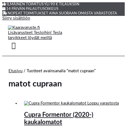
ILMAINEN TOIMITUS YLI 90 € TILAUKSIIN
14 PÄIVÄN PALAUTUSOIKEUS
NOPEAT TOIMITUKSET AINA SUORAAN OMASTA VARASTOSTA
Siirry sisältöön
Etusivu
/ Tuotteet avainsanalla “matot cupraan”
matot cupraan
Loppu varastosta
Cupra Formentor (2020-)
kaukalomatot