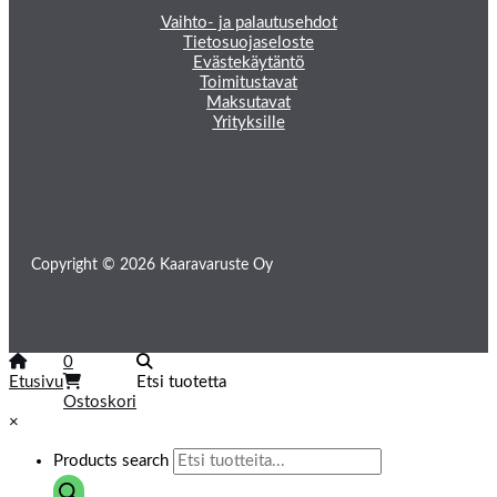
Vaihto- ja palautusehdot
Tietosuojaseloste
Evästekäytäntö
Toimitustavat
Maksutavat
Yrityksille
Copyright © 2026 Kaaravaruste Oy
0
Etusivu
Etsi tuotetta
Ostoskori
×
Products search