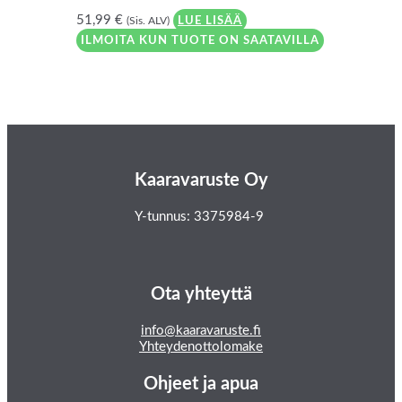
51,99
€
(Sis. ALV)
LUE LISÄÄ
ILMOITA KUN TUOTE ON SAATAVILLA
Kaaravaruste Oy
Y-tunnus: 3375984-9
Ota yhteyttä
info@kaaravaruste.fi
Yhteydenottolomake
Ohjeet ja apua