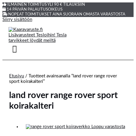
ILMAINEN TOIMITUS YLI 90 € TILAUKSIIN
14 PÄIVÄN PALAUTUSOIKEUS
NOPEAT TOIMITUKSET AINA SUORAAN OMASTA VARASTOSTA
Siirry sisältöön
Etusivu
/ Tuotteet avainsanalla “land rover range rover
sport koirakalteri”
land rover range rover sport
koirakalteri
Loppu varastosta