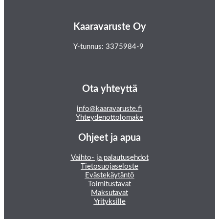
Kaaravaruste Oy
Y-tunnus: 3375984-9
Ota yhteyttä
info@kaaravaruste.fi
Yhteydenottolomake
Ohjeet ja apua
Vaihto- ja palautusehdot
Tietosuojaseloste
Evästekäytäntö
Toimitustavat
Maksutavat
Yrityksille