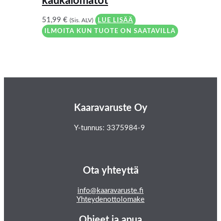
kaukalomatot
51,99
€
(Sis. ALV)
LUE LISÄÄ
ILMOITA KUN TUOTE ON SAATAVILLA
Kaaravaruste Oy
Y-tunnus: 3375984-9
Ota yhteyttä
info@kaaravaruste.fi
Yhteydenottolomake
Ohjeet ja apua