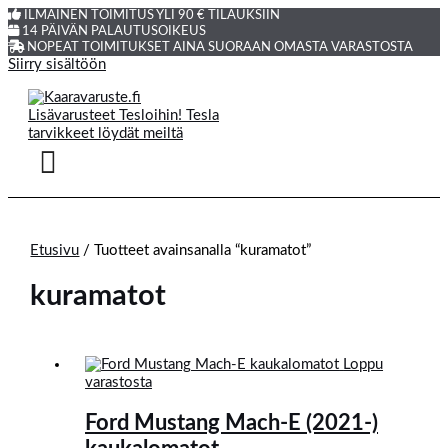
ILMAINEN TOIMITUS YLI 90 € TILAUKSIIN
14 PÄIVÄN PALAUTUSOIKEUS
NOPEAT TOIMITUKSET AINA SUORAAN OMASTA VARASTOSTA
Siirry sisältöön
Etusivu
/ Tuotteet avainsanalla “kuramatot”
kuramatot
Loppu
varastosta
Ford Mustang Mach-E (2021-)