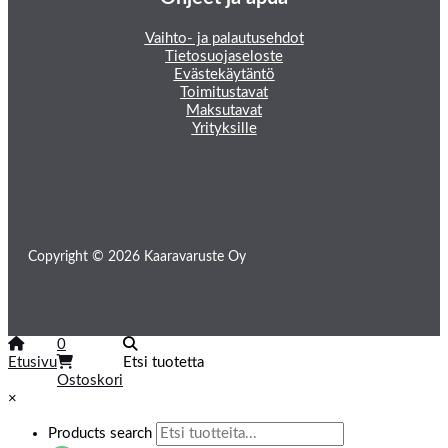
Vaihto- ja palautusehdot
Tietosuojaseloste
Evästekäytäntö
Toimitustavat
Maksutavat
Yrityksille
Copyright © 2026 Kaaravaruste Oy
0
Etusivu
Etsi tuotetta
Ostoskori
×
Products search