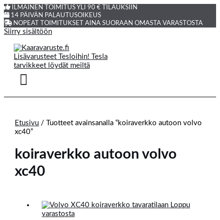
ILMAINEN TOIMITUS YLI 90 € TILAUKSIIN
14 PÄIVÄN PALAUTUSOIKEUS
NOPEAT TOIMITUKSET AINA SUORAAN OMASTA VARASTOSTA
Siirry sisältöön
Etusivu
/ Tuotteet avainsanalla “koiraverkko autoon volvo
xc40”
koiraverkko autoon volvo
xc40
Loppu
varastosta