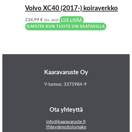
Volvo XC40 (2017-) koiraverkko
234,99
€
(Sis. ALV)
LUE LISÄÄ
ILMOITA KUN TUOTE ON SAATAVILLA
Kaaravaruste Oy
Y-tunnus: 3375984-9
Ota yhteyttä
info@kaaravaruste.fi
Yhteydenottolomake