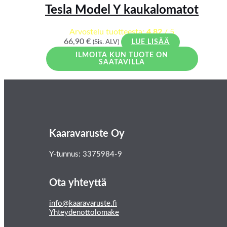
Tesla Model Y kaukalomatot
Arvostelu tuotteesta:
4.82
/ 5
66,90
€
(Sis. ALV)
LUE LISÄÄ
ILMOITA KUN TUOTE ON
SAATAVILLA
Kaaravaruste Oy
Y-tunnus: 3375984-9
Ota yhteyttä
info@kaaravaruste.fi
Yhteydenottolomake