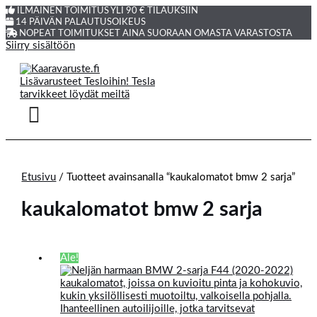
ILMAINEN TOIMITUS YLI 90 € TILAUKSIIN
14 PÄIVÄN PALAUTUSOIKEUS
NOPEAT TOIMITUKSET AINA SUORAAN OMASTA VARASTOSTA
Siirry sisältöön
Etusivu
/ Tuotteet avainsanalla “kaukalomatot bmw 2 sarja”
kaukalomatot bmw 2 sarja
Ale!