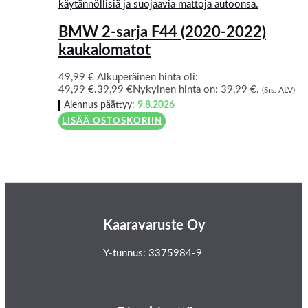
BMW 2-sarja F44 (2020-2022)
kaukalomatot
49,99
€
Alkuperäinen hinta oli:
49,99 €.
39,99
€
Nykyinen hinta on: 39,99 €.
(Sis. ALV)
Alennus päättyy:
9.8.2026
LISÄÄ OSTOSKORIIN
Kaaravaruste Oy
Y-tunnus: 3375984-9