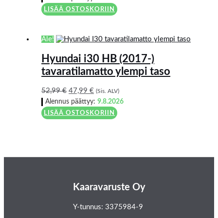
LISÄÄ OSTOSKORIIN
Ale!
Hyundai i30 HB (2017-)
tavaratilamatto ylempi taso
52,99
€
47,99
€
(Sis. ALV)
Alennus päättyy:
9.8.2026
LISÄÄ OSTOSKORIIN
Kaaravaruste Oy
Y-tunnus: 3375984-9