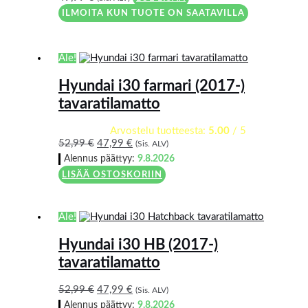
ILMOITA KUN TUOTE ON SAATAVILLA
Ale!
Hyundai i30 farmari (2017-)
tavaratilamatto
Arvostelu tuotteesta:
5.00
/ 5
52,99
€
47,99
€
(Sis. ALV)
Alennus päättyy:
9.8.2026
LISÄÄ OSTOSKORIIN
Ale!
Hyundai i30 HB (2017-)
tavaratilamatto
52,99
€
47,99
€
(Sis. ALV)
Alennus päättyy:
9.8.2026