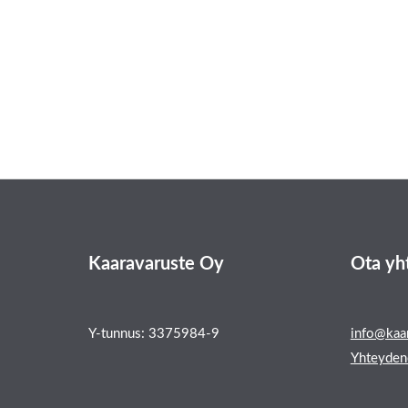
Kaaravaruste Oy
Ota yh
Y-tunnus: 3375984-9
info@kaar
Yhteyden