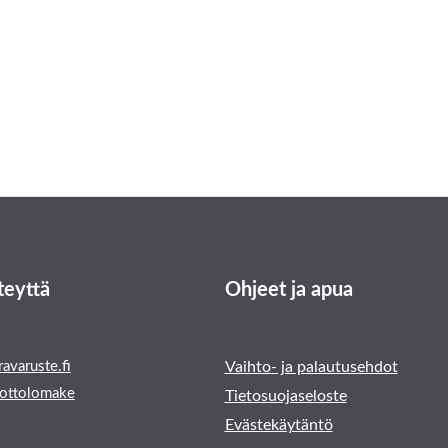
teyttä
Ohjeet ja apua
avaruste.fi
Vaihto- ja palautusehdot
ottolomake
Tietosuojaseloste
Evästekäytäntö