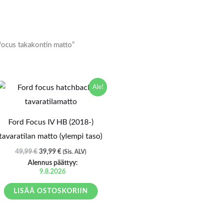
 focus takakontin matto”
Alkuperäinen
Nykyinen
Ale!
hinta
hinta
oli:
on:
49,99 €.
39,99 €.
Ford Focus IV HB (2018-)
tavaratilan matto (ylempi taso)
49,99
€
39,99
€
(Sis. ALV)
Alennus päättyy:
9.8.2026
LISÄÄ OSTOSKORIIN