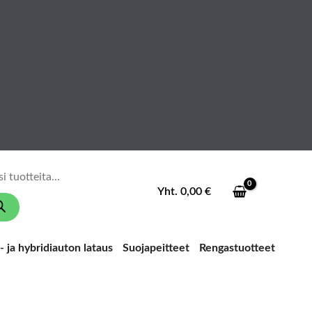
ducts
ch
Yht.
0,00
€
 ja hybridiauton lataus
Suojapeitteet
Rengastuotteet