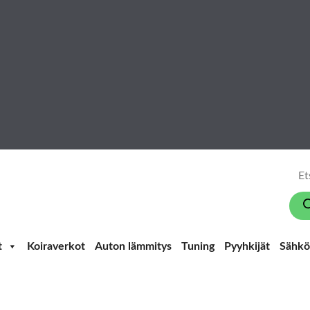
Pro
sear
t
Koiraverkot
Auton lämmitys
Tuning
Pyyhkijät
Sähkö-