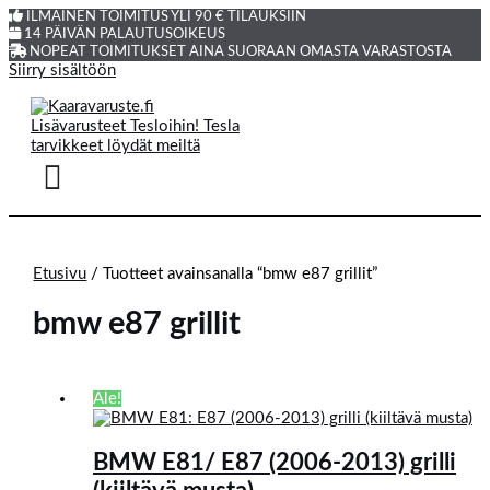
ILMAINEN TOIMITUS YLI 90 € TILAUKSIIN
14 PÄIVÄN PALAUTUSOIKEUS
NOPEAT TOIMITUKSET AINA SUORAAN OMASTA VARASTOSTA
Siirry sisältöön
Etusivu
/ Tuotteet avainsanalla “bmw e87 grillit”
bmw e87 grillit
Ale!
BMW E81/ E87 (2006-2013) grilli