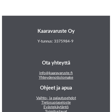
Kaaravaruste Oy
Y-tunnus: 3375984-9
Ota yhteyttä
info@kaaravaruste.fi
Yhteydenottolomake
Ohjeet ja apua
Vaihto- ja palautusehdot
Tietosuojaseloste
Evästekäytäntö
Toimitustavat