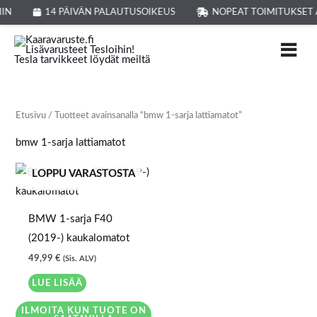
Siirry
IIN
14 PÄIVÄN PALAUTUSOIKEUS
NOPEAT TOIMITUKSET 
sisältöön
Etusivu
/ Tuotteet avainsanalla “bmw 1-sarja lattiamatot”
bmw 1-sarja lattiamatot
LOPPU VARASTOSTA
BMW 1-sarja F40
(2019-) kaukalomatot
49,99
€
(Sis. ALV)
LUE LISÄÄ
ILMOITA KUN TUOTE ON